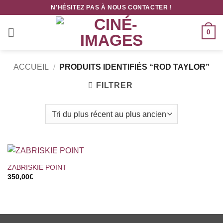
Passer
N'HÉSITEZ PAS À NOUS CONTACTER !
au
contenu
0
ACCUEIL
/
PRODUITS IDENTIFIÉS “ROD TAYLOR”
FILTRER
ZABRISKIE POINT
350,00
€