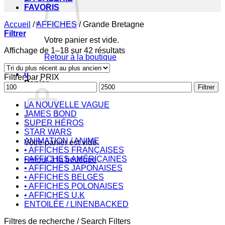
FAVORIS
Accueil
/
AFFICHES
/
Grande Bretagne
Filtrer
Votre panier est vide.
Trié
Affichage de 1–18 sur 42 résultats
Retour à la boutique
du
plus
0
Filtrer par PRIX
récent
Panier
Prix
Prix
au
Filtrer
min
max
plus
ancien
LA NOUVELLE VAGUE
JAMES BOND
SUPER HÉROS
STAR WARS
ANIMATION / ANIME
Votre panier est vide.
• AFFICHES FRANÇAISES
• AFFICHES AMÉRICAINES
Retour à la boutique
• AFFICHES JAPONAISES
• AFFICHES BELGES
• AFFICHES POLONAISES
• AFFICHES U.K
ENTOILÉE / LINENBACKED
Filtres de recherche / Search Filters