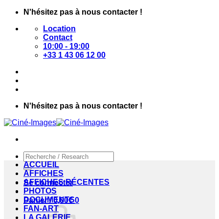
Passer
N'hésitez pas à nous contacter !
au
Location
contenu
Contact
10:00 - 19:00
+33 1 43 06 12 00
N'hésitez pas à nous contacter !
Recherche
pour :
ACCUEIL
AFFICHES
AFFICHES RÉCENTES
Se connecter
PHOTOS
DOCUMENTS
Panier /
0,00
€
0
FAN-ART
LA GALERIE