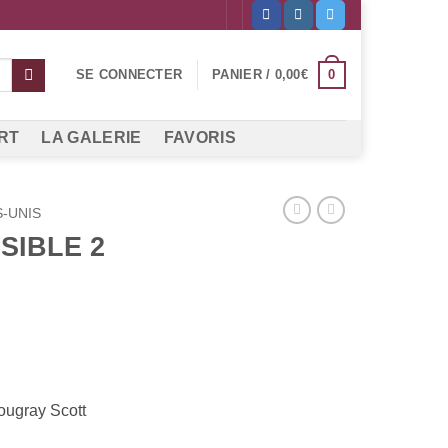
0
SE CONNECTER
PANIER /
0,00
€
RT
LA GALERIE
FAVORIS
S-UNIS
SIBLE 2
ougray Scott