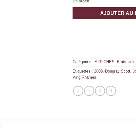
En stock
AJOUTER AU 
Catégories :
AFFICHES
,
Etats-Unis
Étiquettes :
2000
,
Dougray Scott
,
J
Ving Rhames
S