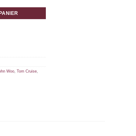
PANIER
ohn Woo
,
Tom Cruise
,