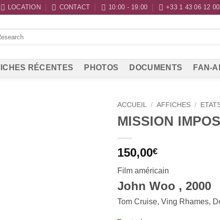
LOCATION
CONTACT
10:00 - 19:00
+33 1 43 06 12 00
ICHES RÉCENTES
PHOTOS
DOCUMENTS
FAN-A
ACCUEIL
/
AFFICHES
/
ETAT
MISSION IMPOS
150,00
€
Film américain
John Woo , 2000
Tom Cruise, Ving Rhames, D