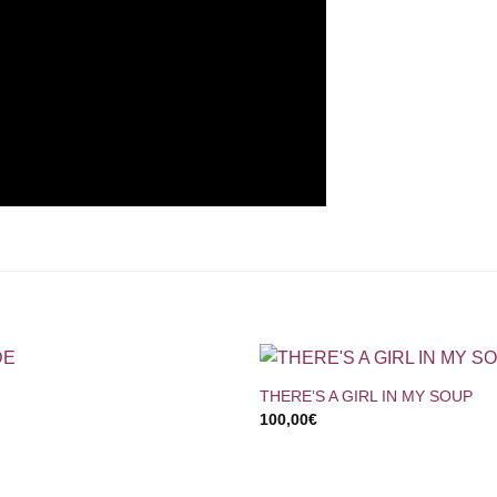
+
THERE’S A GIRL IN MY SOUP
100,00
€