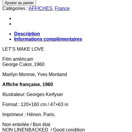
de
Ajouter au panier
LE
Catégories :
AFFICHES
,
France
MILLARDAIRE
Description
Informations complémentaires
LET’S MAKE LOVE
Film américain
George Cukor, 1960
Marilyn Monroe, Yves Montand
Affiche française, 1960
Illustrateur: Georges Kerfyser
Format : 120×160 cm / 47×63 in
Imprimeur : Hénon. Paris.
Non entoilée / Bon état
NON LINENBACKED / Good condition