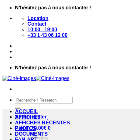
Passer
N'hésitez pas à nous contacter !
au
Location
contenu
Contact
10:00 - 19:00
+33 1 43 06 12 00
N'hésitez pas à nous contacter !
Recherche
pour :
ACCUEIL
Se connecter
AFFICHES
AFFICHES RÉCENTES
Panier /
0,00
€
0
PHOTOS
DOCUMENTS
FAN-ART