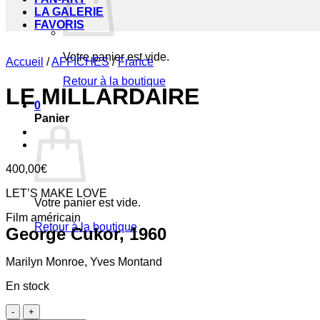
LA GALERIE
FAVORIS
Votre panier est vide.
Accueil
/
AFFICHES
/
France
Retour à la boutique
LE MILLARDAIRE
0
Panier
400,00
€
LET’S MAKE LOVE
Votre panier est vide.
Film américain
Retour à la boutique
George Cukor, 1960
Marilyn Monroe, Yves Montand
En stock
quantité