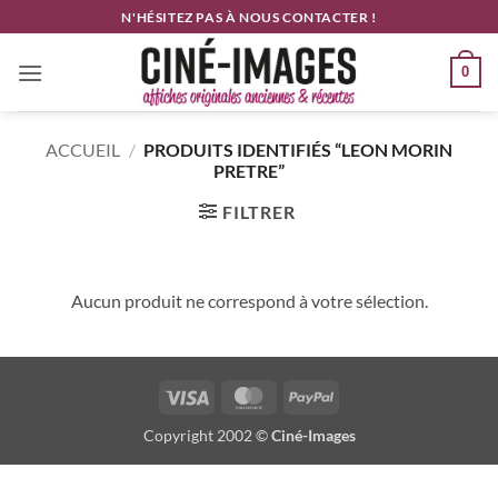
Passer
N'HÉSITEZ PAS À NOUS CONTACTER !
au
contenu
0
ACCUEIL
/
PRODUITS IDENTIFIÉS “LEON MORIN
PRETRE”
FILTRER
Aucun produit ne correspond à votre sélection.
Visa
MasterCard
PayPal
Copyright 2002 ©
Ciné-Images