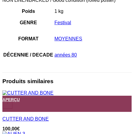
NON LINENBACKED / Good condition (rolled poster)
Poids
1 kg
GENRE
Festival
FORMAT
MOYENNES
DÉCENNIE / DECADE
années 80
Produits similaires
APERÇU
+
CUTTER AND BONE
100,00
€