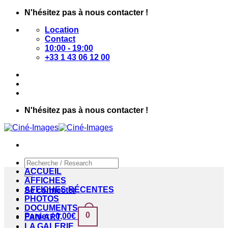
Passer
N'hésitez pas à nous contacter !
au
Location
contenu
Contact
10:00 - 19:00
+33 1 43 06 12 00
N'hésitez pas à nous contacter !
Recherche
pour :
ACCUEIL
AFFICHES
AFFICHES RÉCENTES
Se connecter
PHOTOS
DOCUMENTS
0
Panier /
0,00
€
FAN-ART
LA GALERIE