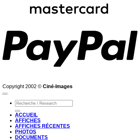
P
Copyright 2002 ©
Ciné-Images
Recherche
pour :
ACCUEIL
AFFICHES
AFFICHES RÉCENTES
PHOTOS
DOCUMENTS