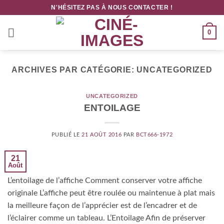
Passer
N'HÉSITEZ PAS À NOUS CONTACTER !
au
contenu
0
ARCHIVES PAR CATÉGORIE:
UNCATEGORIZED
UNCATEGORIZED
ENTOILAGE
PUBLIÉ LE
21 AOÛT 2016
PAR
BCT666-1972
21
Août
L’entoilage de l’affiche Comment conserver votre affiche
originale L’affiche peut être roulée ou maintenue à plat mais
la meilleure façon de l’apprécier est de l’encadrer et de
l’éclairer comme un tableau. L’Entoilage Afin de préserver