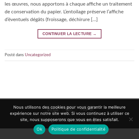
les œuvres, nous apportons à chaque affiche un traitement
de conservation du papier. L’entoilage préserve l’affiche
d’éventuels dégâts (froissage, déchirure […]
CONTINUER LA LECTURE
→
Posté dans
Uncategorized
Nous utilisons des cookies pour vous garantir la meilleure
Visa
MasterCard
PayPal
expérience sur notre site web. Si vous continuez à utiliser ce
site, nous supposerons que vous en êtes satisfait.
Ciné-Images
Copyright 2002 ©
Ok
Politique de confidentialité