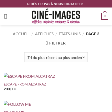
Passer
N'HÉSITEZ PAS À NOUS CONTACTER !
au
contenu
0
ACCUEIL
/
AFFICHES
/
ETATS-UNIS
/
PAGE 3
FILTRER
ESCAPE FROM ALCATRAZ
200,00
€