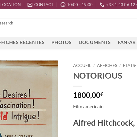
LOCATION
CONTACT
10:00 - 19:00
+33 1 43 06 12
FFICHES RÉCENTES
PHOTOS
DOCUMENTS
FAN-AR
ACCUEIL
/
AFFICHES
/
ETATS-
NOTORIOUS
1800,00
€
Film américain
Alfred Hitchcock,