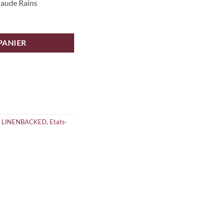
laude Rains
PANIER
/ LINENBACKED
,
Etats-