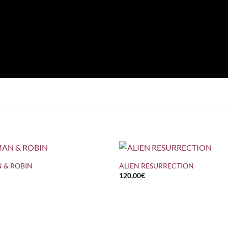
+
 & ROBIN
ALIEN RESURRECTION
120,00
€