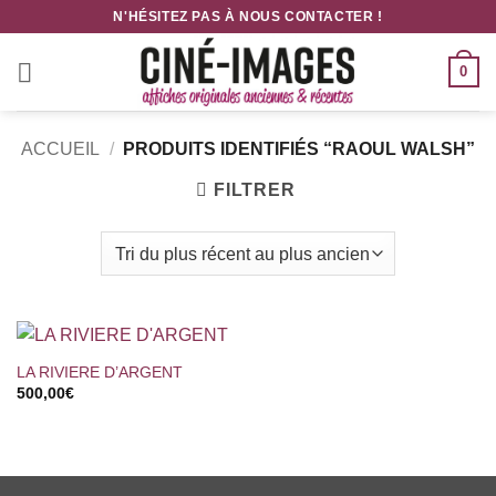
Passer
N'HÉSITEZ PAS À NOUS CONTACTER !
au
contenu
0
ACCUEIL
/
PRODUITS IDENTIFIÉS “RAOUL WALSH”
FILTRER
LA RIVIERE D’ARGENT
500,00
€