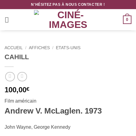
Passer
N'HÉSITEZ PAS À NOUS CONTACTER !
au
contenu
0
ACCUEIL
/
AFFICHES
/
ETATS-UNIS
CAHILL
100,00
€
Film américain
Andrew V. McLaglen. 1973
John Wayne, George Kennedy