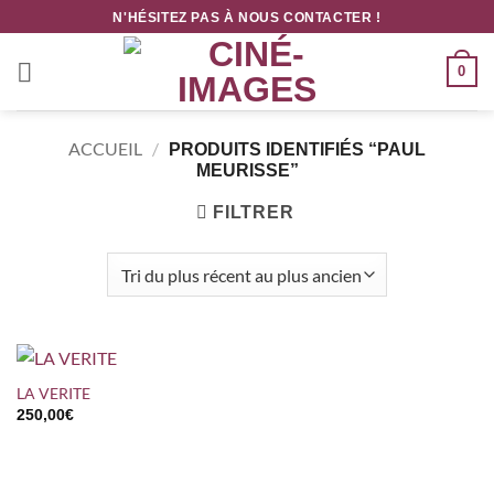
Passer
N'HÉSITEZ PAS À NOUS CONTACTER !
au
contenu
0
ACCUEIL
/
PRODUITS IDENTIFIÉS “PAUL
MEURISSE”
FILTRER
LA VERITE
250,00
€