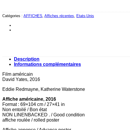
Catégories :
AFFICHES
,
Affiches récentes
,
Etats-Unis
Description
Informations complémentaires
Film américain
David Yates, 2016
Eddie Redmayne, Katherine Waterstone
Affiche américaine, 2016
Format : 69×104 cm / 27×41 in
Non entoilé / Bon état
NON LINENBACKED . / Good condition
affiche roulée / rolled poster
Affiche annonce / Advance poster