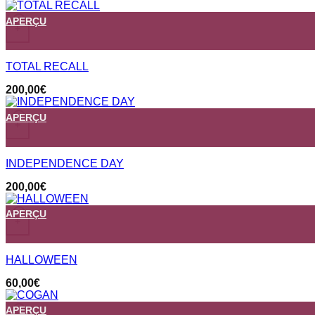
APERÇU
+
TOTAL RECALL
200,00
€
APERÇU
+
INDEPENDENCE DAY
200,00
€
APERÇU
+
HALLOWEEN
60,00
€
APERÇU