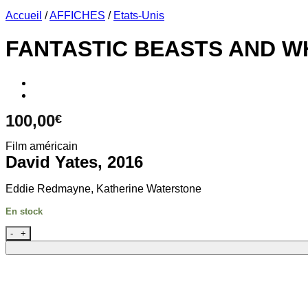
Accueil
/
AFFICHES
/
Etats-Unis
FANTASTIC BEASTS AND W
100,00
€
Film américain
David Yates, 2016
Eddie Redmayne, Katherine Waterstone
En stock
quantité de FANTASTIC BEASTS AND WHERE TO FIND T