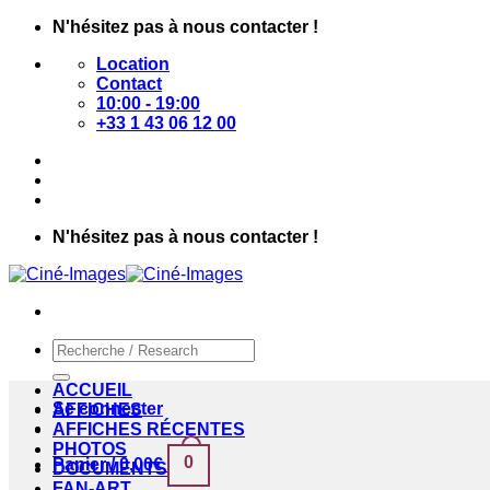
Passer
N'hésitez pas à nous contacter !
au
Location
contenu
Contact
10:00 - 19:00
+33 1 43 06 12 00
N'hésitez pas à nous contacter !
Recherche
pour :
ACCUEIL
Se connecter
AFFICHES
AFFICHES RÉCENTES
PHOTOS
0
Panier /
0,00
€
DOCUMENTS
FAN-ART