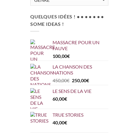
QUELQUES IDÉES ! • • • • • • •
SOME IDEAS !
MASSACRE POUR UN
FAUVE
100,00
€
LA CHANSON DES
NATIONS
Le
Le
450,00
€
250,00
€
prix
prix
LE SENS DE LA VIE
initial
actuel
60,00
€
était :
est :
450,00€.
250,00€.
TRUE STORIES
40,00
€