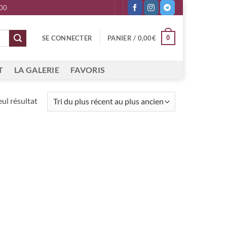
 00
0
SE CONNECTER
PANIER /
0,00
€
T
LA GALERIE
FAVORIS
eul résultat