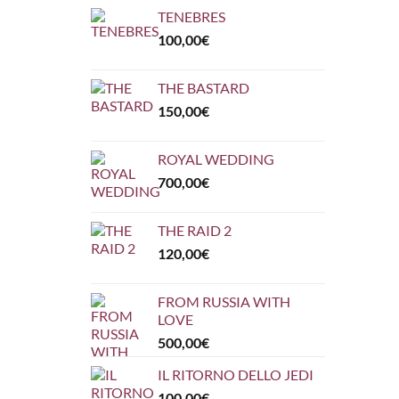
TENEBRES
100,00
€
THE BASTARD
150,00
€
ROYAL WEDDING
700,00
€
THE RAID 2
120,00
€
FROM RUSSIA WITH
LOVE
500,00
€
IL RITORNO DELLO JEDI
100,00
€