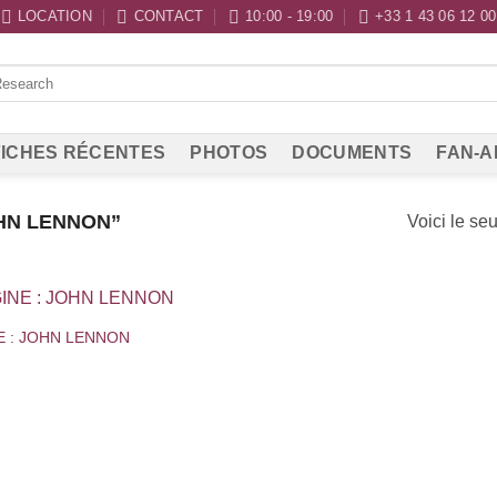
LOCATION
CONTACT
10:00 - 19:00
+33 1 43 06 12 00
ICHES RÉCENTES
PHOTOS
DOCUMENTS
FAN-A
OHN LENNON”
Voici le seu
E : JOHN LENNON