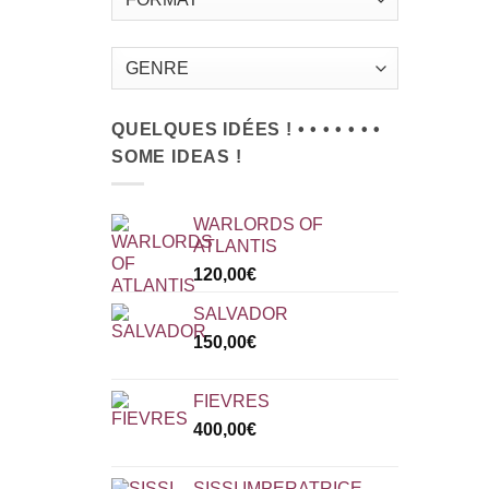
QUELQUES IDÉES ! • • • • • • •
SOME IDEAS !
WARLORDS OF
ATLANTIS
120,00
€
SALVADOR
150,00
€
FIEVRES
400,00
€
SISSI IMPERATRICE