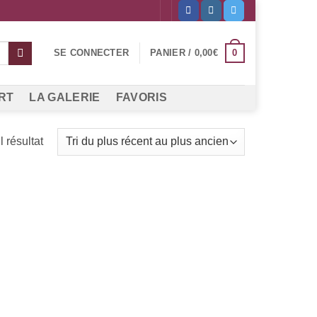
0
SE CONNECTER
PANIER /
0,00
€
RT
LA GALERIE
FAVORIS
l résultat