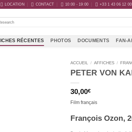
LOCATION
CONTACT
10:00 - 19:00
+33 1 43 06 12 00
ICHES RÉCENTES
PHOTOS
DOCUMENTS
FAN-A
ACCUEIL
/
AFFICHES
/
FRAN
PETER VON KA
30,00
€
Film français
François Ozon, 