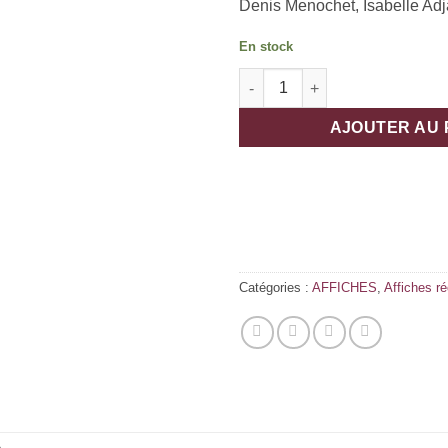
Denis Menochet, Isabelle Ad
En stock
quantité de PETER VON KANT
AJOUTER AU 
Catégories :
AFFICHES
,
Affiches r