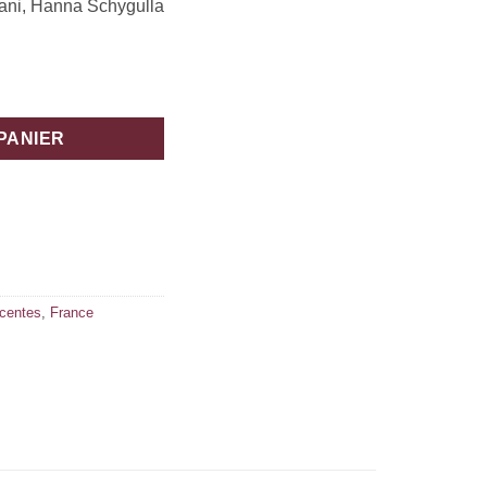
jani, Hanna Schygulla
PANIER
écentes
,
France