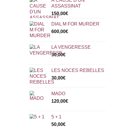
À CAUSE D'UN
ASSASSINAT
150,00
€
DIAL M FOR MURDER
600,00
€
LA VENGERESSE
30,00
€
LES NOCES REBELLES
30,00
€
MADO
120,00
€
5 + 1
50,00
€