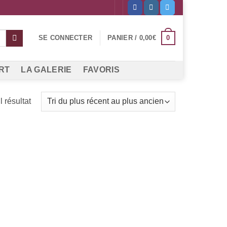
0
SE CONNECTER
PANIER /
0,00
€
RT
LA GALERIE
FAVORIS
l résultat