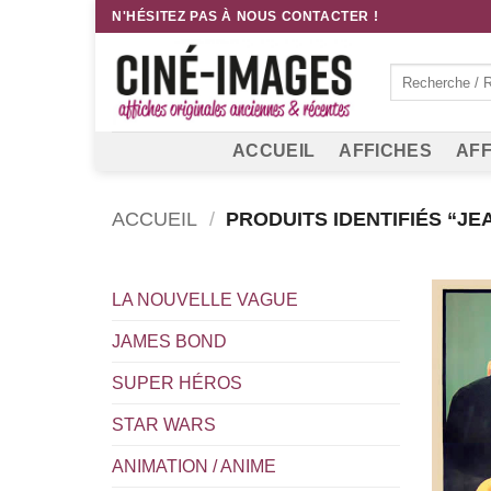
Passer
N'HÉSITEZ PAS À NOUS CONTACTER !
au
contenu
Recherche
pour :
ACCUEIL
AFFICHES
AFF
ACCUEIL
/
PRODUITS IDENTIFIÉS “JE
LA NOUVELLE VAGUE
JAMES BOND
SUPER HÉROS
STAR WARS
ANIMATION / ANIME