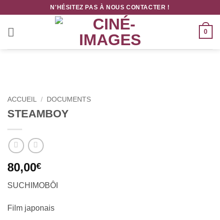
Passer
N'HÉSITEZ PAS À NOUS CONTACTER !
au
contenu
0
ACCUEIL
/
DOCUMENTS
STEAMBOY
80,00
€
SUCHIMOBÔI
Film japonais