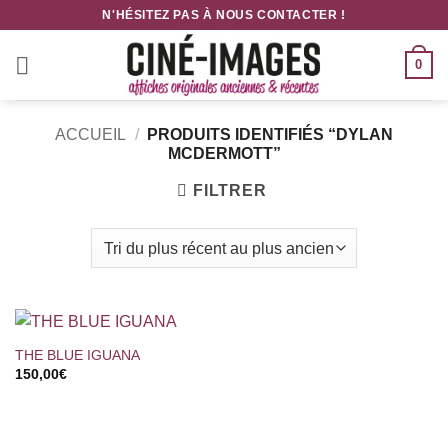
Passer
N'HÉSITEZ PAS À NOUS CONTACTER !
au
contenu
0
ACCUEIL
/
PRODUITS IDENTIFIÉS “DYLAN
MCDERMOTT”
FILTRER
THE BLUE IGUANA
150,00
€