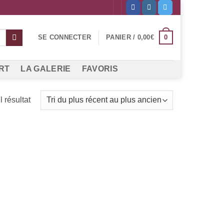
0
SE CONNECTER
PANIER /
0,00
€
RT
LA GALERIE
FAVORIS
l résultat