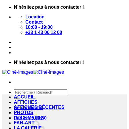
Passer
N'hésitez pas à nous contacter !
au
Location
contenu
Contact
10:00 - 19:00
+33 1 43 06 12 00
N'hésitez pas à nous contacter !
Recherche
pour :
ACCUEIL
AFFICHES
AFFICHES RÉCENTES
Se connecter
PHOTOS
DOCUMENTS
Panier /
0,00
€
0
FAN-ART
LA GALERIE