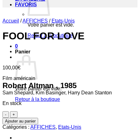
FAVORIS
Accueil
/
AFFICHES
/
Etats-Unis
Votre panier est vide.
FOOL FOR LOVE
Retour à la boutique
0
Panier
100,00
€
Film américain
Robert Altman , 1985
Votre panier est vide.
Sam Shepard, Kim Basinger, Harry Dean Stanton
Retour à la boutique
En stock
quantité
de
Ajouter au panier
FOOL
Catégories :
AFFICHES
,
Etats-Unis
FOR
LOVE