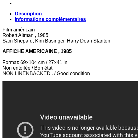
Description
Informations complémentaires
Film américain
Robert Altman , 1985
Sam Shepard, Kim Basinger, Harry Dean Stanton
A
FFICHE AMERICAINE
, 1985
Format:
69×104 cm / 27×41 in
Non entoilée / Bon état
NON LINENBACKED . / Good condition