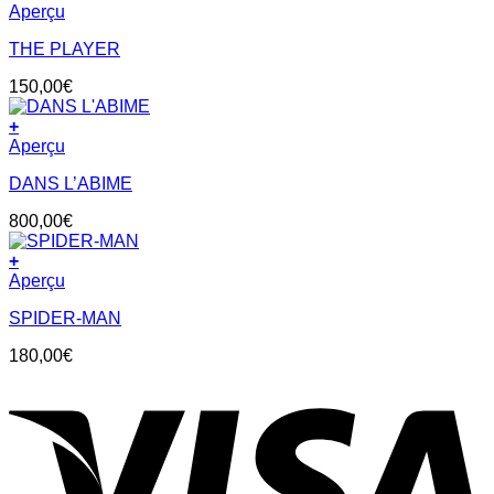
Aperçu
THE PLAYER
150,00
€
+
Aperçu
DANS L’ABIME
800,00
€
+
Aperçu
SPIDER-MAN
180,00
€
V