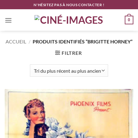
Passer
N'HÉSITEZ PAS À NOUS CONTACTER !
au
contenu
0
ACCUEIL
/
PRODUITS IDENTIFIÉS “BRIGITTE HORNEY”
FILTRER