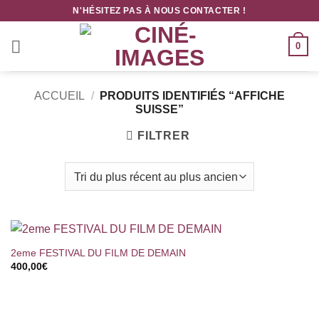
Passer
N'HÉSITEZ PAS À NOUS CONTACTER !
au
contenu
0
ACCUEIL
/
PRODUITS IDENTIFIÉS “AFFICHE
SUISSE”
FILTRER
2eme FESTIVAL DU FILM DE DEMAIN
400,00
€