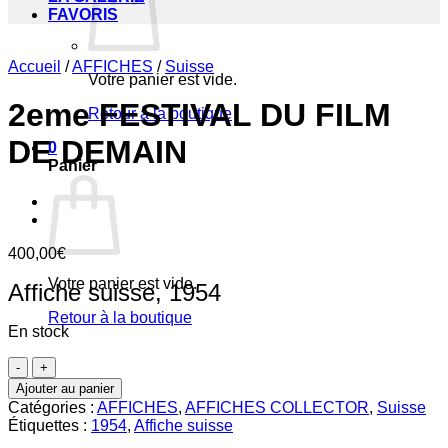
FAVORIS
Accueil
/
AFFICHES
/
Suisse
Votre panier est vide.
2eme FESTIVAL DU FILM
Retour à la boutique
DE DEMAIN
0
Panier
400,00
€
Votre panier est vide.
Affiche suisse, 1954
Retour à la boutique
En stock
quantité
de
Ajouter au panier
2eme
Catégories :
AFFICHES
,
AFFICHES COLLECTOR
,
Suisse
FESTIVAL
Étiquettes :
1954
,
Affiche suisse
DU