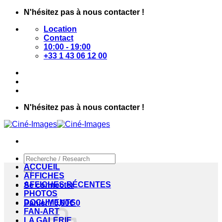
Passer
N'hésitez pas à nous contacter !
au
Location
contenu
Contact
10:00 - 19:00
+33 1 43 06 12 00
N'hésitez pas à nous contacter !
Recherche
pour :
ACCUEIL
AFFICHES
AFFICHES RÉCENTES
Se connecter
PHOTOS
DOCUMENTS
Panier /
0,00
€
0
FAN-ART
LA GALERIE