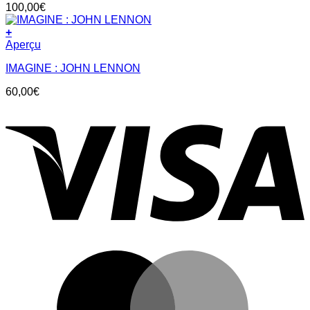
100,00
€
+
Aperçu
IMAGINE : JOHN LENNON
60,00
€
V
M