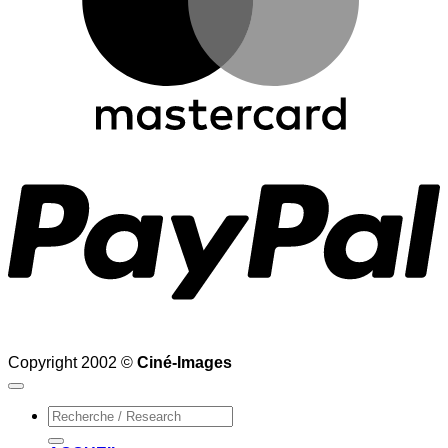
P
Copyright 2002 ©
Ciné-Images
Recherche
pour :