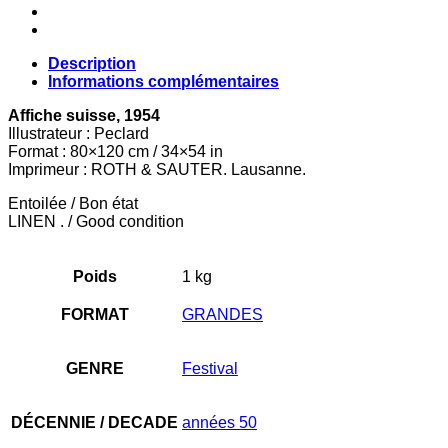
FILM
DE
DEMAIN
Description
Informations complémentaires
Aff
iche suisse
, 1954
Illustrateur : Peclard
Format : 80×120 cm / 34×54 in
Imprimeur : ROTH & SAUTER. Lausanne.
Entoilée / Bon état
LINEN . / Good condition
Poids
1 kg
FORMAT
GRANDES
GENRE
Festival
DÉCENNIE / DECADE
années 50