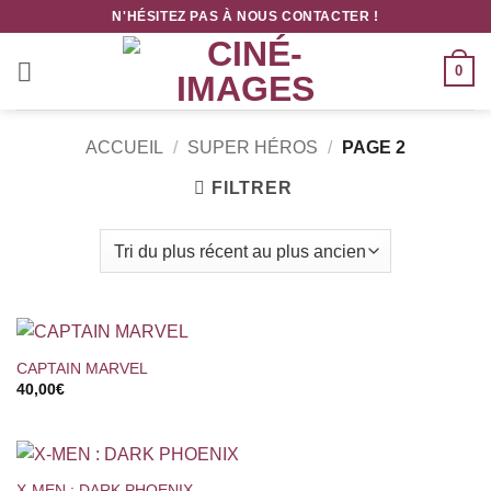
Passer
N'HÉSITEZ PAS À NOUS CONTACTER !
au
contenu
0
ACCUEIL
/
SUPER HÉROS
/
PAGE 2
FILTRER
CAPTAIN MARVEL
40,00
€
X-MEN : DARK PHOENIX