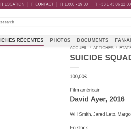
LOCATION
CONTACT
10:00 - 19:00
+33 1 43 06 12 00
ICHES RÉCENTES
PHOTOS
DOCUMENTS
FAN-A
ACCUEIL
/
AFFICHES
/
ETAT
SUICIDE SQUA
100,00
€
Film américain
David Ayer, 2016
Will Smith, Jared Leto, Marg
En stock