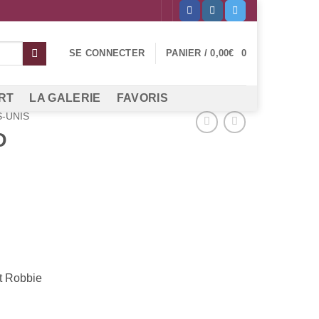
SE CONNECTER
PANIER /
0,00
€
0
RT
LA GALERIE
FAVORIS
S-UNIS
D
ot Robbie