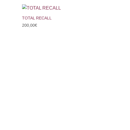
+
TOTAL RECALL
200,00
€
+
DANS L’ABI
800,00
€