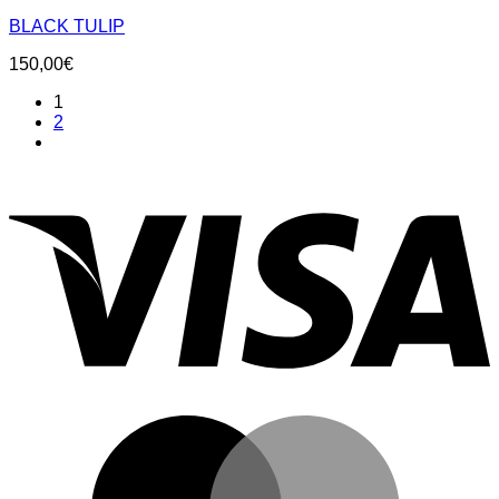
BLACK TULIP
150,00
€
1
2
V
M