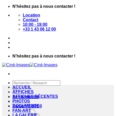
Passer
N'hésitez pas à nous contacter !
au
Location
contenu
Contact
10:00 - 19:00
+33 1 43 06 12 00
N'hésitez pas à nous contacter !
Recherche
pour :
ACCUEIL
AFFICHES
AFFICHES RÉCENTES
Se connecter
PHOTOS
DOCUMENTS
Panier /
0,00
€
0
FAN-ART
LA GALERIE