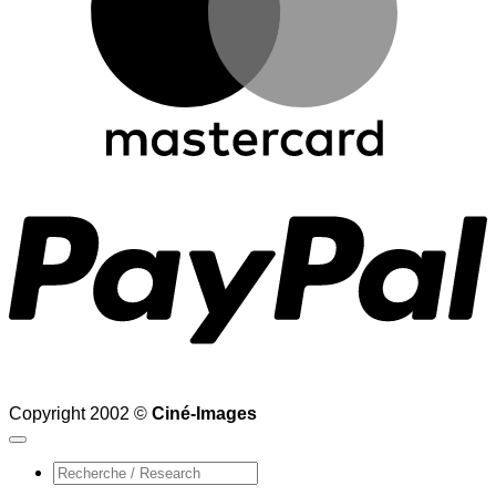
P
Copyright 2002 ©
Ciné-Images
Recherche
pour :