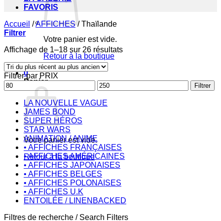
FAVORIS
Accueil
/
AFFICHES
/
Thaïlande
Filtrer
Votre panier est vide.
Trié
Affichage de 1–18 sur 26 résultats
Retour à la boutique
du
plus
0
Filtrer par PRIX
récent
Panier
Prix
Prix
au
Filtrer
min
max
plus
ancien
LA NOUVELLE VAGUE
JAMES BOND
SUPER HÉROS
STAR WARS
ANIMATION / ANIME
Votre panier est vide.
• AFFICHES FRANÇAISES
• AFFICHES AMÉRICAINES
Retour à la boutique
• AFFICHES JAPONAISES
• AFFICHES BELGES
• AFFICHES POLONAISES
• AFFICHES U.K
ENTOILÉE / LINENBACKED
Filtres de recherche / Search Filters