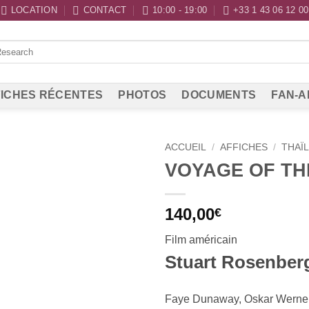
LOCATION
CONTACT
10:00 - 19:00
+33 1 43 06 12 00
ICHES RÉCENTES
PHOTOS
DOCUMENTS
FAN-A
ACCUEIL
/
AFFICHES
/
THAÏ
VOYAGE OF T
140,00
€
Film américain
Stuart Rosenberg
Faye Dunaway, Oskar Werne