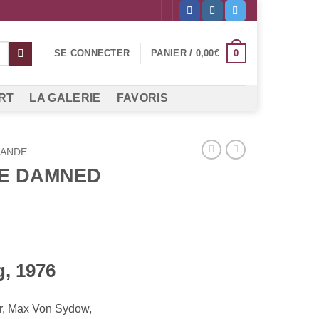
0
SE CONNECTER
PANIER /
0,00
€
RT
LA GALERIE
FAVORIS
LANDE
HE DAMNED
, 1976
r, Max Von Sydow,