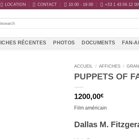
LOCATION
CONTACT
10:00 - 19:00
+33 1 43 06 12 00
ICHES RÉCENTES
PHOTOS
DOCUMENTS
FAN-A
ACCUEIL
/
AFFICHES
/
GRAN
PUPPETS OF F
1200,00
€
Film américain
Dallas M. Fitzger