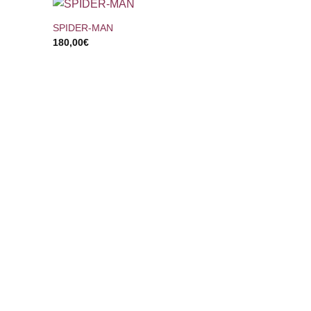
SPIDER-MAN
180,00
€
+
INDEPENDE
150,00
€