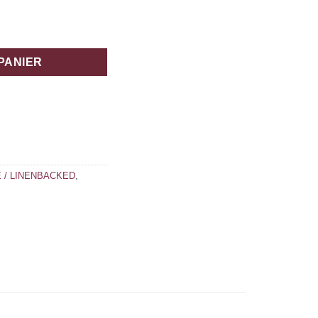
PANIER
 / LINENBACKED
,