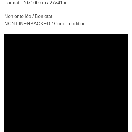
Format : 70×100 cm / 27×41 in
Non entoilée / Bon état
NON LINENBACKED / Good condition