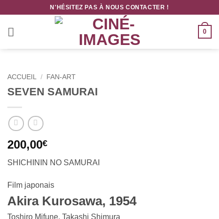
Passer
N'HÉSITEZ PAS À NOUS CONTACTER !
au
contenu
0
ACCUEIL
/
FAN-ART
SEVEN SAMURAI
200,00
€
SHICHININ NO SAMURAI
Film japonais
Akira Kurosawa, 1954
Toshiro Mifune, Takashi Shimura