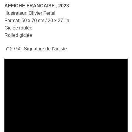
AFFICHE FRANCAISE , 2023
Illustrateur: Olivier Fertel
Format: 50 x 70 cm / 20 x 27 in
Giclée roulée
Rolled giclée
n° 2 / 50. Signature de l’artiste