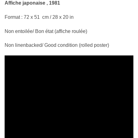
Affiche japonaise , 1981
Format : 72 x 51 cm / 28 x 20 in
Non entoilée/ Bon état (affiche roulée)
Non linenbacked/ Good condition (rolled poster)