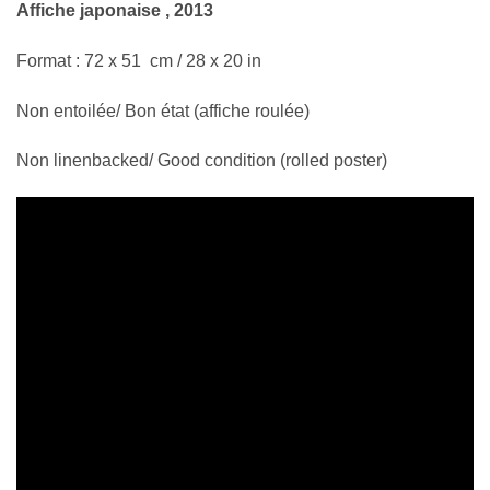
Affiche japonaise , 2013
Format : 72 x 51 cm / 28 x 20 in
Non entoilée/ Bon état (affiche roulée)
Non linenbacked/ Good condition (rolled poster)