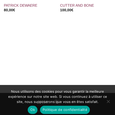
PATRICK DEWAERE
CUTTER AND BONE
80,00
€
100,00
€
Nous utilisons des cookies pour vous garantir la meilleure
expérience sur notre site web. Si vous continuez à utiliser ce
Visa
MasterCard
PayPal
site, nous supposerons que vous en êtes satisfait.
Ok
Politique de confidentialité
Copyright 2002 ©
Ciné-Images