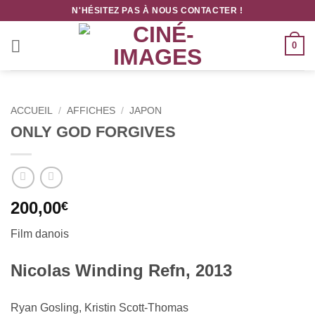
Passer
N'HÉSITEZ PAS À NOUS CONTACTER !
au
contenu
0
ACCUEIL
/
AFFICHES
/
JAPON
ONLY GOD FORGIVES
200,00
€
Film danois
Nicolas Winding Refn, 2013
Ryan Gosling, Kristin Scott-Thomas