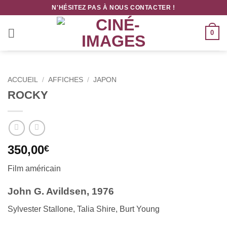
Passer
N'HÉSITEZ PAS À NOUS CONTACTER !
au
contenu
0
ACCUEIL
/
AFFICHES
/
JAPON
ROCKY
350,00
€
Film américain
John G. Avildsen, 1976
Sylvester Stallone, Talia Shire, Burt Young