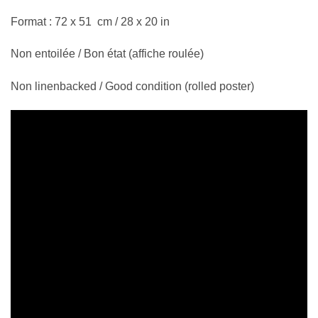
Format : 72 x 51 cm / 28 x 20 in
Non entoilée / Bon état (affiche roulée)
Non linenbacked / Good condition (rolled poster)