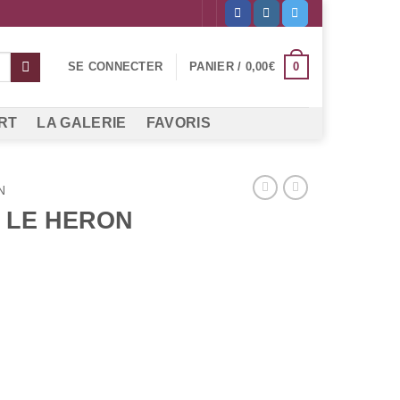
0
SE CONNECTER
PANIER /
0,00
€
RT
LA GALERIE
FAVORIS
N
 LE HERON