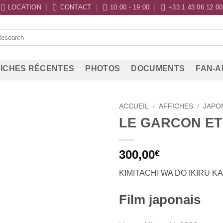
LOCATION
CONTACT
10:00 - 19:00
+33 1 43 06 12 00
ICHES RÉCENTES
PHOTOS
DOCUMENTS
FAN-A
ACCUEIL
/
AFFICHES
/
JAPO
LE GARCON ET
300,00
€
KIMITACHI WA DO IKIRU KA
Film japonais