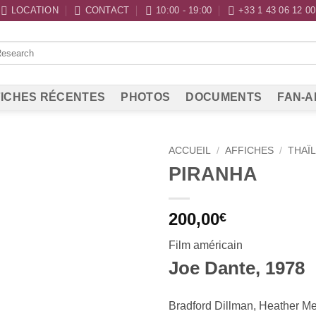
LOCATION
CONTACT
10:00 - 19:00
+33 1 43 06 12 00
ICHES RÉCENTES
PHOTOS
DOCUMENTS
FAN-A
ACCUEIL
/
AFFICHES
/
THAÏ
PIRANHA
200,00
€
Film américain
Joe Dante, 1978
Bradford Dillman, Heather M