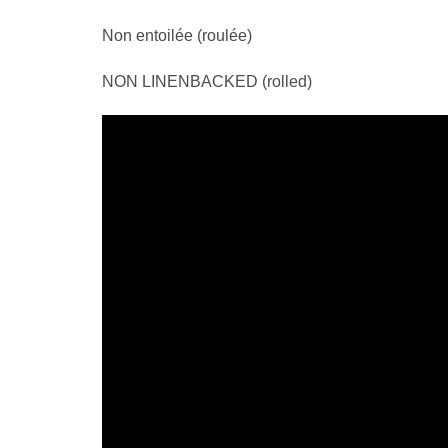
Non entoilée (roulée)
NON LINENBACKED (rolled)