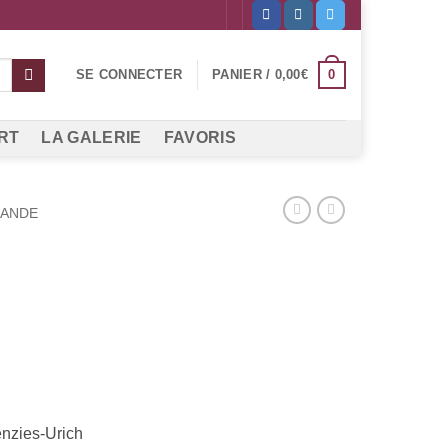
0
SE CONNECTER
PANIER /
0,00
€
RT
LA GALERIE
FAVORIS
LANDE
enzies-Urich