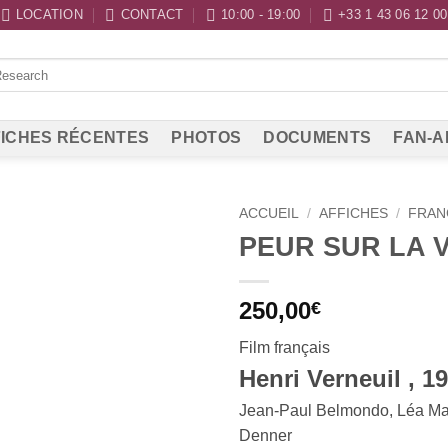
LOCATION
CONTACT
10:00 - 19:00
+33 1 43 06 12 00
ICHES RÉCENTES
PHOTOS
DOCUMENTS
FAN-A
ACCUEIL
/
AFFICHES
/
FRAN
PEUR SUR LA V
250,00
€
Film français
Henri Verneuil , 1
Jean-Paul Belmondo, Léa Mas
Denner