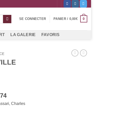
0
SE CONNECTER
PANIER /
0,00
€
RT
LA GALERIE
FAVORIS
CE
ILLE
974
sari, Charles