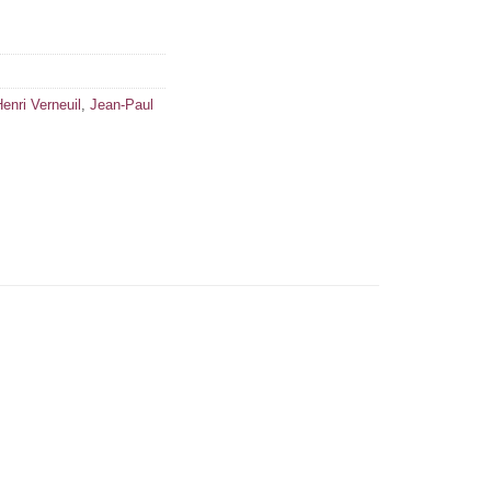
enri Verneuil
,
Jean-Paul