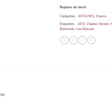
Rupture de stock
Catégories :
AFFICHES
,
France
Étiquettes :
1974
,
Charles Denner
,
H
Belmondo
,
Léa Massari
S
ner