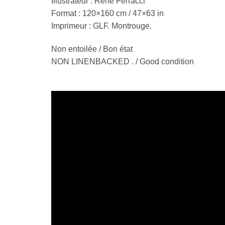
Illustrateur : René Ferracci
Format : 120×160 cm / 47×63 in
Imprimeur : GLF. Montrouge.
Non entoilée / Bon état
NON LINENBACKED . / Good condition