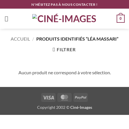
Passer
N'HÉSITEZ PAS À NOUS CONTACTER !
au
contenu
0
ACCUEIL
/
PRODUITS IDENTIFIÉS “LÉA MASSARI”
FILTRER
Aucun produit ne correspond à votre sélection.
Visa
MasterCard
PayPal
Copyright 2002 ©
Ciné-Images