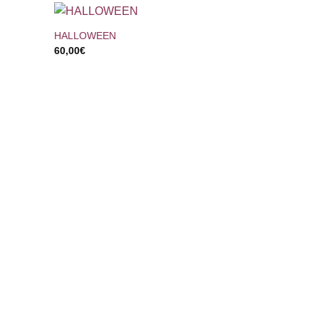
+
HALLOWEEN
60,00
€
+
INDEPENDE
150,00
€