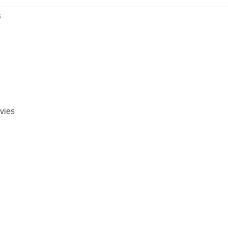
S
vies