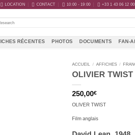
LOCATION
CONTACT
10:00 - 19:00
+33 1 43 06 12 00
ICHES RÉCENTES
PHOTOS
DOCUMENTS
FAN-A
ACCUEIL
/
AFFICHES
/
FRAN
OLIVIER TWIST
250,00
€
OLIVER TWIST
Film anglais
David Lean, 1948