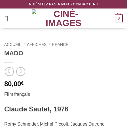
Passer
N'HÉSITEZ PAS À NOUS CONTACTER !
au
contenu
0
ACCUEIL
/
AFFICHES
/
FRANCE
MADO
80,00
€
Film français
Claude Sautet, 1976
Romy Schneider, Michel Piccoli, Jacques Dutronc