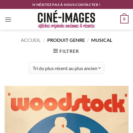
Passer
N'HÉSITEZ PAS À NOUS CONTACTER !
au
contenu
0
ACCUEIL
/
PRODUIT GENRE
/
MUSICAL
FILTRER