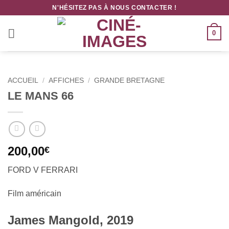
Passer
N'HÉSITEZ PAS À NOUS CONTACTER !
au
contenu
0
ACCUEIL
/
AFFICHES
/
GRANDE BRETAGNE
LE MANS 66
200,00
€
FORD V FERRARI
Film américain
James Mangold, 2019