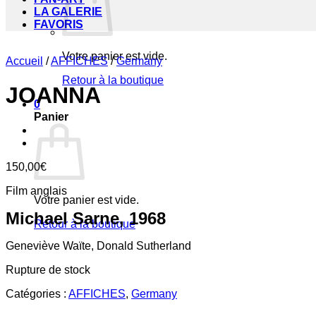
LA GALERIE
FAVORIS
Votre panier est vide.
Accueil
/
AFFICHES
/
Germany
Retour à la boutique
JOANNA
0
Panier
150,00
€
Film anglais
Votre panier est vide.
Michael Sarne, 1968
Retour à la boutique
Geneviève Waïte, Donald Sutherland
Rupture de stock
Catégories :
AFFICHES
,
Germany