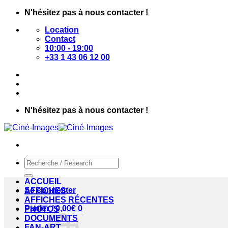
Passer
N'hésitez pas à nous contacter !
au
Location
contenu
Contact
10:00 - 19:00
+33 1 43 06 12 00
N'hésitez pas à nous contacter !
Recherche
pour :
ACCUEIL
Se connecter
AFFICHES
AFFICHES RÉCENTES
Panier /
0,00
€
0
PHOTOS
DOCUMENTS
FAN-ART