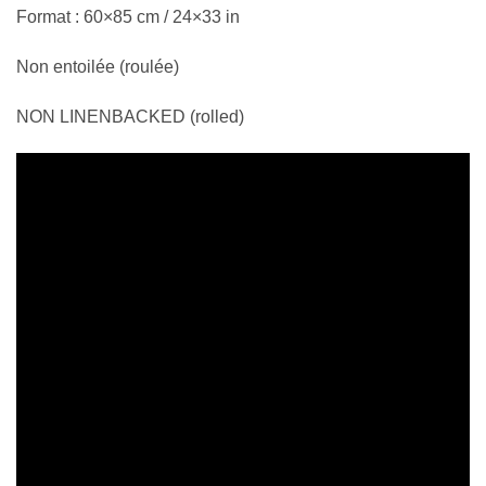
Format : 60×85 cm / 24×33 in
Non entoilée (roulée)
NON LINENBACKED (rolled)