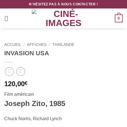
Passer
N'HÉSITEZ PAS À NOUS CONTACTER !
au
contenu
0
ACCUEIL
/
AFFICHES
/
THAÏLANDE
INVASION USA
120,00
€
Film américain
Joseph Zito, 1985
Chuck Norris, Richard Lynch