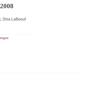
 2008
t, Shia LaBeouf
etagne