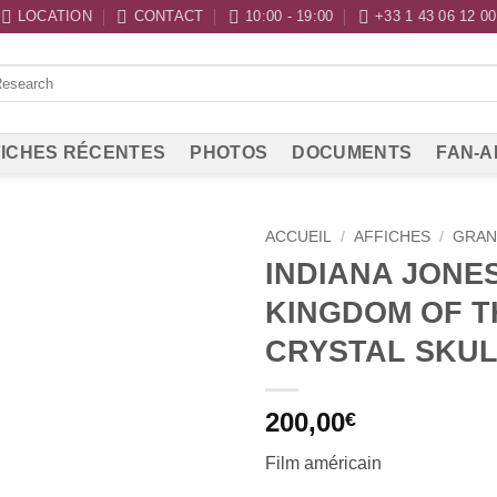
LOCATION
CONTACT
10:00 - 19:00
+33 1 43 06 12 00
ICHES RÉCENTES
PHOTOS
DOCUMENTS
FAN-A
ACCUEIL
/
AFFICHES
/
GRAN
INDIANA JONE
KINGDOM OF T
CRYSTAL SKU
200,00
€
Film américain