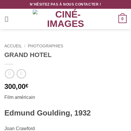
Passer
N'HÉSITEZ PAS À NOUS CONTACTER !
au
contenu
0
ACCUEIL
/
PHOTOGRAPHIES
GRAND HOTEL
300,00
€
Fi
lm américain
Edmund Goulding, 1932
Joan Crawford