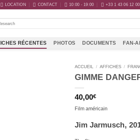
LOCATION
CONTACT
10:00 - 19:00
+33 1 43 06 12 00
ICHES RÉCENTES
PHOTOS
DOCUMENTS
FAN-A
ACCUEIL
/
AFFICHES
/
FRAN
GIMME DANGE
40,00
€
Film américain
Jim Jarmusch, 20