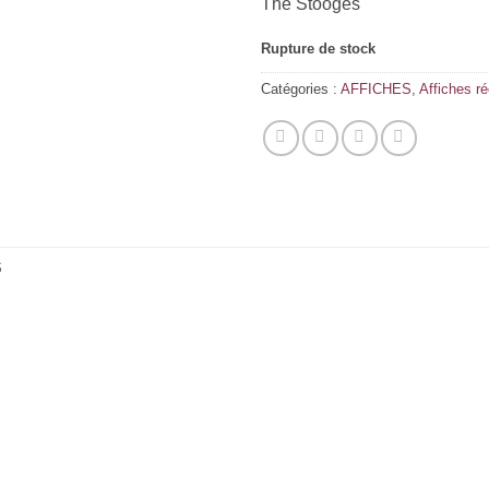
The Stooges
Rupture de stock
Catégories :
AFFICHES
,
Affiches r
S