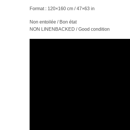
Format : 120×160 cm / 47×63 in
Non entoilée / Bon état
NON LINENBACKED / Good condition