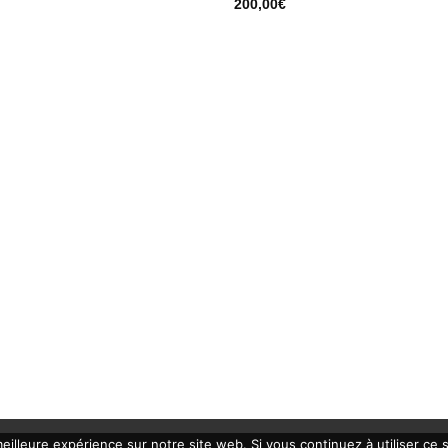
200,00
€
eilleure expérience sur notre site web. Si vous continuez à utiliser ce