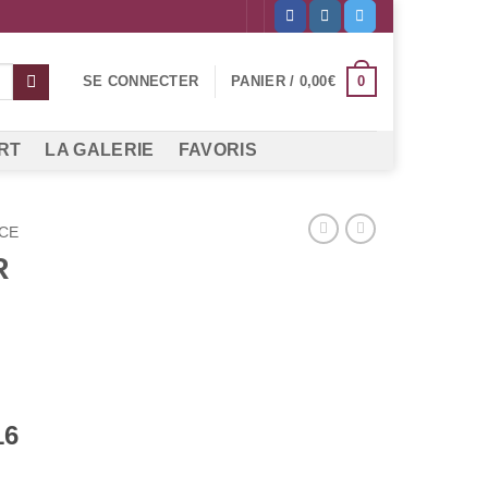
0
SE CONNECTER
PANIER /
0,00
€
RT
LA GALERIE
FAVORIS
CE
R
16