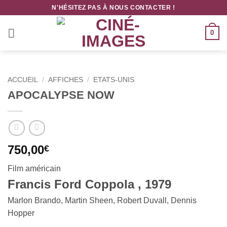
Passer
N'HÉSITEZ PAS À NOUS CONTACTER !
au
contenu
0
ACCUEIL
/
AFFICHES
/
ETATS-UNIS
APOCALYPSE NOW
750,00
€
Film américain
Francis Ford Coppola , 1979
Marlon Brando, Martin Sheen, Robert Duvall, Dennis
Hopper