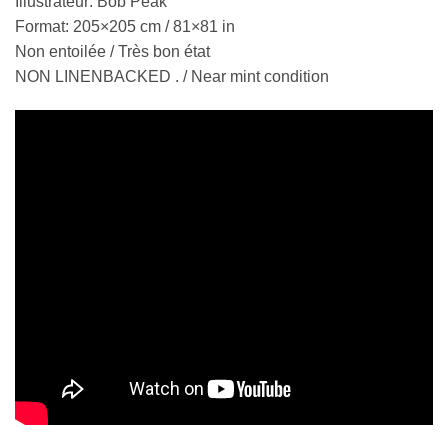
Illustrateur: Bob Peak
Format:
205×205 cm / 81×81 in
Non entoilée / Très bon état
NON LINENBACKED . / Near mint condition