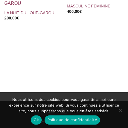
MASCULINE FEMININE
400,00
€
LA NUIT DU LOUP-GAROU
200,00
€
Nous utilisons des cookies pour vous garantir la meilleure
expérience sur notre site web. Si vous continuez à utiliser ce
Visa
MasterCard
PayPal
site, nous supposerons que vous en êtes satisfait.
Ok
Politique de confidentialité
Copyright 2002 ©
Ciné-Images