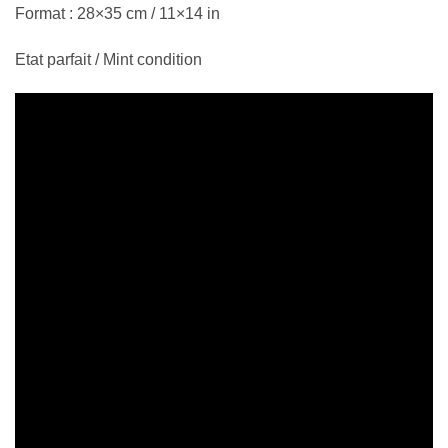
Format : 28×35 cm / 11×14 in
Etat parfait / Mint condition